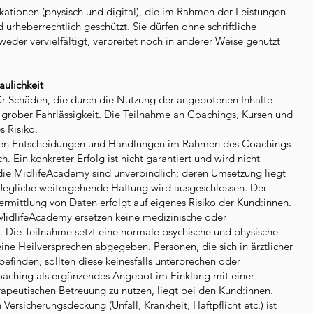
ikationen (physisch und digital), die im Rahmen der Leistungen
 urheberrechtlich geschützt. Sie dürfen ohne schriftliche
er vervielfältigt, verbreitet noch in anderer Weise genutzt
aulichkeit
ür Schäden, die durch die Nutzung der angebotenen Inhalte
r grober Fahrlässigkeit. Die Teilnahme an Coachings, Kursen und
s Risiko.
genen Entscheidungen und Handlungen im Rahmen des Coachings
h. Ein konkreter Erfolg ist nicht garantiert und wird nicht
ie MidlifeAcademy sind unverbindlich; deren Umsetzung liegt
Jegliche weitergehende Haftung wird ausgeschlossen. Der
ermittlung von Daten erfolgt auf eigenes Risiko der Kund:innen.
idlifeAcademy ersetzen keine medizinische oder
 Die Teilnahme setzt eine normale psychische und physische
eine Heilversprechen abgegeben. Personen, die sich in ärztlicher
efinden, sollten diese keinesfalls unterbrechen oder
aching als ergänzendes Angebot im Einklang mit einer
rapeutischen Betreuung zu nutzen, liegt bei den Kund:innen.
Versicherungsdeckung (Unfall, Krankheit, Haftpflicht etc.) ist