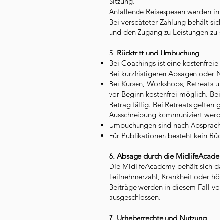
Sitzung.
Anfallende Reisespesen werden in 
Bei verspäteter Zahlung behält s
und den Zugang zu Leistungen zu 
5. Rücktritt und Umbuchung
Bei Coachings ist eine kostenfrei
Bei kurzfristigeren Absagen oder N
Bei Kursen, Workshops, Retreats un
vor Beginn kostenfrei möglich. Be
Betrag fällig. Bei Retreats gelte
Ausschreibung kommuniziert werd
Umbuchungen sind nach Absprache 
Für Publikationen besteht kein Rü
6. Absage durch die MidlifeAcad
Die MidlifeAcademy behält sich d
Teilnehmerzahl, Krankheit oder hö
Beiträge werden in diesem Fall vo
ausgeschlossen.
7. Urheberrechte und Nutzung