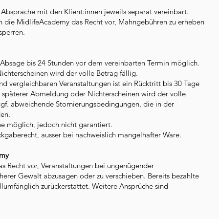
Absprache mit den Klient:innen jeweils separat vereinbart.
ich die MidlifeAcademy das Recht vor, Mahngebühren zu erheben
sperren.
e Absage bis 24 Stunden vor dem vereinbarten Termin möglich.
ichterscheinen wird der volle Betrag fällig.
d vergleichbaren Veranstaltungen ist ein Rücktritt bis 30 Tage
i späterer Abmeldung oder Nichterscheinen wird der volle
n ggf. abweichende Stornierungsbedingungen, die in der
en.
möglich, jedoch nicht garantiert.
ckgaberecht, ausser bei nachweislich mangelhafter Ware.
emy
as Recht vor, Veranstaltungen bei ungenügender
herer Gewalt abzusagen oder zu verschieben. Bereits bezahlte
llumfänglich zurückerstattet. Weitere Ansprüche sind