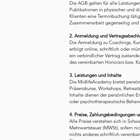
Die AGB gelten für alle Leistunge
Publikationen in physischer und 
Klienten eine Terminbuchung tät
Zusammenarbeit gegenseitig und sc
2. Anmeldung und Vertragsabschl
Die Anmeldung zu Coachings, Kurs
erfolgt online, schriftlich oder 
ein verbindlicher Vertrag zustande
des vereinbarten Honorars bzw. Ka
3. Leistungen und Inhalte
Die MidlifeAcademy bietet persö
Präsenzkurse, Workshops, Retreats
Inhalte dienen der persönlichen E
oder psychotherapeutische Behand
4. Preise, Zahlungsbedingungen 
Alle Preise verstehen sich in Schw
Mehrwertsteuer (MWSt), sofern nic
nichts anderes schriftlich vereinb